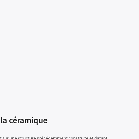
 la céramique
nt sur une structure précédemment construite et datant