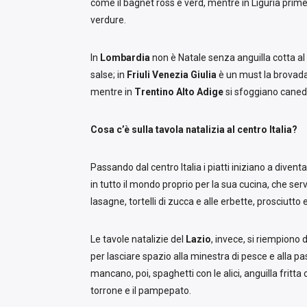
come il bagnet ross e verd, mentre in Liguria prim
verdure.
In
Lombardia
non è Natale senza anguilla cotta al
salse; in
Friuli
Venezia
Giulia
è un must la brovada
mentre in
Trentino
Alto
Adige
si sfoggiano caneder
Cosa c’è sulla tavola natalizia al centro Italia?
Passando dal centro Italia i piatti iniziano a diventar
in tutto il mondo proprio per la sua cucina, che serve 
lasagne, tortelli di zucca e alle erbette, prosciutto 
Le tavole natalizie del
Lazio
, invece, si riempiono
per lasciare spazio alla minestra di pesce e alla past
mancano, poi, spaghetti con le alici, anguilla fritta o
torrone e il pampepato.