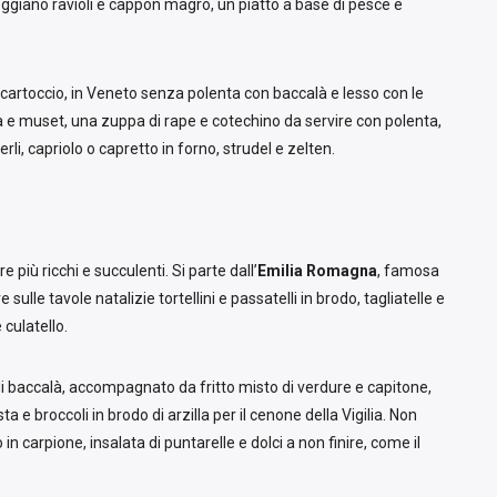
eggiano ravioli e cappon magro, un piatto a base di pesce e
 cartoccio, in Veneto senza polenta con baccalà e lesso con le
 e muset, una zuppa di rape e cotechino da servire con polenta,
li, capriolo o capretto in forno, strudel e zelten.
e più ricchi e succulenti. Si parte dall’
Emilia Romagna
, famosa
sulle tavole natalizie tortellini e passatelli in brodo, tagliatelle e
e culatello.
 di baccalà, accompagnato da fritto misto di verdure e capitone,
a e broccoli in brodo di arzilla per il cenone della Vigilia. Non
 in carpione, insalata di puntarelle e dolci a non finire, come il