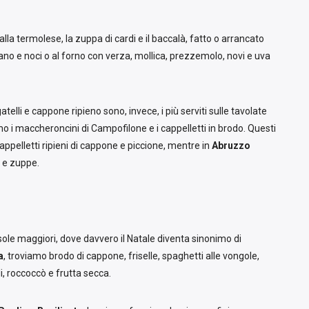
alla termolese, la zuppa di cardi e il baccalà, fatto o arrancato
rigano e noci o al forno con verza, mollica, prezzemolo, novi e uva
atelli e cappone ripieno sono, invece, i più serviti sulle tavolate
o i maccheroncini di Campofilone e i cappelletti in brodo. Questi
 cappelletti ripieni di cappone e piccione, mentre in
Abruzzo
e e zuppe.
e isole maggiori, dove davvero il Natale diventa sinonimo di
a
, troviamo brodo di cappone, friselle, spaghetti alle vongole,
i, roccoccò e frutta secca.