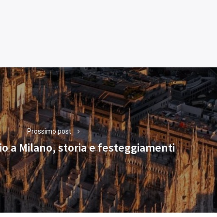
Prossimo post
o a Milano, storia e festeggiamenti
Next
post: