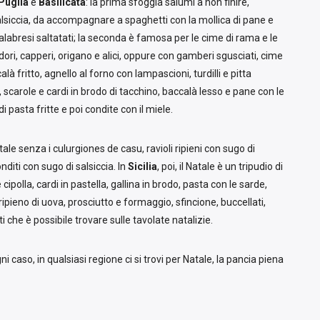
Puglia
e
Basilicata
: la prima sfoggia salumi a non finire,
lsiccia, da accompagnare a spaghetti con la mollica di pane e
calabresi saltatati; la seconda è famosa per le cime di rama e le
odori, capperi, origano e alici, oppure con gamberi sgusciati, cime
alà fritto, agnello al forno con lampascioni, turdilli e pitta
, scarole e cardi in brodo di tacchino, baccalà lesso e pane con le
i pasta fritte e poi condite con il miele.
ale senza i culurgiones de casu, ravioli ripieni con sugo di
diti con sugo di salsiccia. In
Sicilia
, poi, il Natale è un tripudio di
 cipolla, cardi in pastella, gallina in brodo, pasta con le sarde,
ipieno di uova, prosciutto e formaggio, sfincione, buccellati,
ti che è possibile trovare sulle tavolate natalizie.
 caso, in qualsiasi regione ci si trovi per Natale, la pancia piena