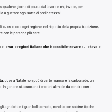
rsi qualche giorno di pausa dal lavoro e chi, invece, per
la a gustare ogni sorta di prelibatezza!
di buon cibo
e ogni regione, nel rispetto della propria tradizione,
ere con le persone più care.
 delle varie regioni italiane che è possibile trovare sulle tavole
ta
, dove a Natale non può di certo mancare la carbonade, un
 In genere, si associano i crostini al miele da condire con i
gli agnolotti e il gran bollito misto, condito con salsine tipiche