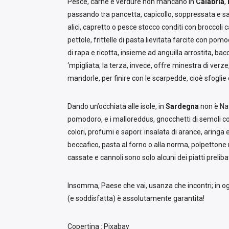
Pesce, carne e verdure non mancano in
Calabria
,
passando tra pancetta, capicollo, soppressata e sa
alici, capretto o pesce stocco conditi con broccoli 
pettole, frittelle di pasta lievitata farcite con pom
di rapa e ricotta, insieme ad anguilla arrostita, bacc
‘mpigliata; la terza, invece, offre minestra di verze
mandorle, per finire con le scarpedde, cioè sfoglie d
Dando un’occhiata alle isole, in
Sardegna
non è Nat
pomodoro, e i malloreddus, gnocchetti di semoli con
colori, profumi e sapori: insalata di arance, aringa e
beccafico, pasta al forno o alla norma, polpettone r
cassate e cannoli sono solo alcuni dei piatti preliba
Insomma, Paese che vai, usanza che incontri; in ogni
(e soddisfatta) è assolutamente garantita!
Copertina : Pixabay