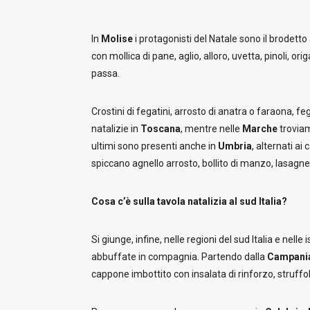
In
Molise
i protagonisti del Natale sono il brodetto 
con mollica di pane, aglio, alloro, uvetta, pinoli, o
passa.
Crostini di fegatini, arrosto di anatra o faraona, feg
natalizie in
Toscana
, mentre nelle
Marche
troviam
ultimi sono presenti anche in
Umbria
, alternati ai
spiccano agnello arrosto, bollito di manzo, lasagn
Cosa c’è sulla tavola natalizia al sud Italia?
Si giunge, infine, nelle regioni del sud Italia e nell
abbuffate in compagnia. Partendo dalla
Campani
cappone imbottito con insalata di rinforzo, struffol